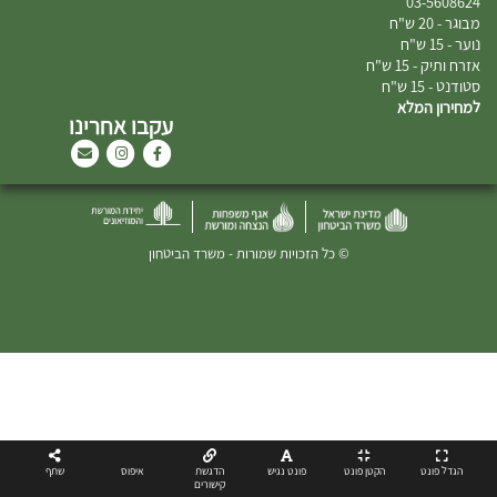
03-5608624
מבוגר - 20 ש"ח
נוער - 15 ש"ח
אזרח ותיק - 15 ש"ח
סטודנט - 15 ש"ח
למחירון המלא
עקבו אחרינו
© כל הזכויות שמורות - משרד הביטחון
הגדל פונט
הקטן פונט
פונט נגיש
הדגשת
איפוס
שתף
קישורים