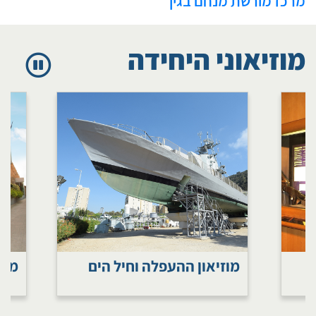
​מרכז מורשת מנחם בגין​​
מוזיאוני היחידה
מוזיאון ההעפלה וחיל הים
מוז