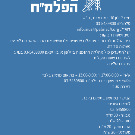
​חיים לבנון 10, רמת אביב, ת"א
טלפונים:
03-5459800
דוא"ל:
info.mus@palmach.org
ימים ושעות הביקור:
בית הפלמח נמצא בימים אלו בשיפוצים. אנו עושים את מרב המאמצים לאפשר
פעילות סדירה.
יש להתעדכן מול מחלקת ההזמנות בטלפון או בווטסאפ 03-5459800 בנוגע
לשינויים בשעות פעילות.
עמכם הסליחה.
א'-ה' – 17:00-9:00, ו' :13:00-9:00 – בתיאום מראש בלבד
ווטסאפ מוזיאון בית הפלמ"ח -03-5459800​​
בשבת סגור.​
הביקור במוזיאון בתיאום בלבד.​
לתיאום סיורים:
03-5459800
מבוגר - 30 ש"ח
נוער - 20 ש"ח
אזרח ותיק - 20 ש"ח
סטודנט - 20 ש"ח