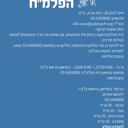
​חיים לבנון 10, רמת אביב, ת"א
טלפונים:
03-5459800
דוא"ל:
info.mus@palmach.org
ימים ושעות הביקור:
בית הפלמח נמצא בימים אלו בשיפוצים. אנו עושים את מרב המאמצים לאפשר
פעילות סדירה.
יש להתעדכן מול מחלקת ההזמנות בטלפון או בווטסאפ 03-5459800 בנוגע
לשינויים בשעות פעילות.
עמכם הסליחה.
א'-ה' – 17:00-9:00, ו' :13:00-9:00 – בתיאום מראש בלבד
ווטסאפ מוזיאון בית הפלמ"ח -03-5459800​​
בשבת סגור.​
הביקור במוזיאון בתיאום בלבד.​
לתיאום סיורים:
03-5459800
מבוגר - 30 ש"ח
נוער - 20 ש"ח
אזרח ותיק - 20 ש"ח
סטודנט - 20 ש"ח
למחירון המלא​