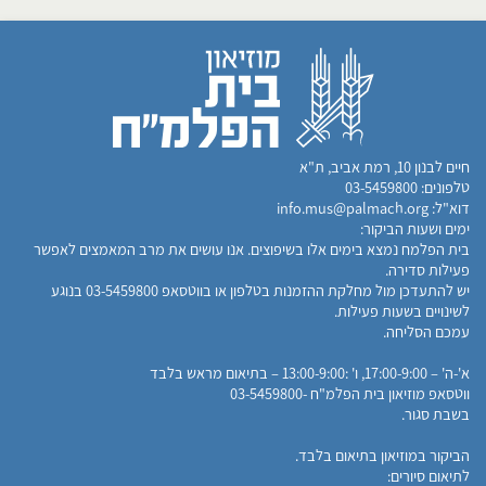
​חיים לבנון 10, רמת אביב, ת"א
טלפונים:
03-5459800
דוא"ל:
info.mus@palmach.org
ימים ושעות הביקור:
בית הפלמח נמצא בימים אלו בשיפוצים. אנו עושים את מרב המאמצים לאפשר
פעילות סדירה.
יש להתעדכן מול מחלקת ההזמנות בטלפון או בווטסאפ 03-5459800 בנוגע
לשינויים בשעות פעילות.
עמכם הסליחה.
א'-ה' – 17:00-9:00, ו' :13:00-9:00 – בתיאום מראש בלבד
ווטסאפ מוזיאון בית הפלמ"ח -03-5459800​​
בשבת סגור.​
הביקור במוזיאון בתיאום בלבד.​
לתיאום סיורים: