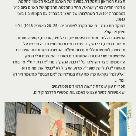
תצוגת המוזיאון מתמקדת בפועלו של הארגון הצבאי הלאומי להקמת
מדינה יהודית בארץ ישראל, החל מהחלטת החלוקה של האו"ם ביום כ"ט
בנובמבר 1947 ועד השתלבותו של האצ"ל בצה"ל עם הקמתו ב-1 ביוני
1948.
במוקד התצוגה – תיאור הקרב לשחרור יפו (25–28 באפריל 1948) בליווי
חיזיון אורקולי.
התצוגה כוללת: מסמכים היסטוריים, תצלומים, סרטים, קטעי עיתונות,
מפות, דגמים, כלי נשק וכן עמדת מידע ממוחשבת ובה פרטים על
מבצעים, לוחמים וחללי מערכות תש"ח. התצוגה חושפת את הסיפורים
האישיים וסיפורי הגבורה המסתתרים מאחורי המוצגים וכלי הנשק
הדוממים: כיצד השתלטו על "רכבת הנשק"? מהי "אגדת רות"? מי עומד
מאחורי "גלגולו של שופר"? מדוע האצ"ל לא "כבש" את יפו? מדוע
"אלטלנה" נקראה כך? מה עלה בגורלה של "אם הבנים" ממשמר הירדן?
ועוד...
ספריית עיון עומדת לרשות תלמידים וסטודנטים.
יש אפשרות לסיור עצמאי באמצעות מכשירי הדרכה קוליים.