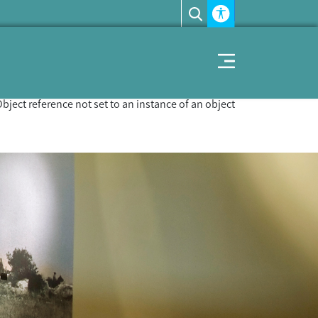
Accessability module
Toggle navigation
bject reference not set to an instance of an object.