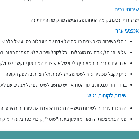
שירותי נכים
יש שירותי נכים בקומה התחתונה. הגישה מהקומה התחתונה.
אמצעי עזר
נוהלי השירות מאפשרים כניסה של אדם עם מוגבלות בסיוע של כלב שירו
על פי הנוהל, אדם עם מוגבלות יוכל לקבל שירות ללא המתנה בתור ובת
אדם עם מוגבלות המעוניין בליווי של איש צוות המוזיאון יתקשר למחלקת הזמנות (04-6941565). צוות המוזיאון ייענה לבקשה, בתנאי שה
ניתן לקבל מכשיר עזר לשמיעה. יש לפנות אל הצוות בדלפק הקופה.
בחדר ההתכנסות בתוך המוזיאון יש מחשב לשימושם של אנשים עם ליקוי
שירות לקוחות נגיש
הדרכות עובדים לשירות נגיש – הדרכנו והכשרנו את עובדינו בהיבטי הנ
פנייה באמצעות הדואר: מוזיאון בית ה"שומר", קיבוץ כפר גלעדי, מיקוד 221000​