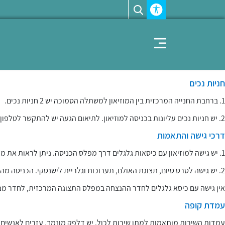
Accessability module
Toggle navigation
​​חניות נכים
1. ברחבת החנייה המרכזית בין המוזיאון למשתלה הסמוכה יש 2 חניות נכים.
2. יש חניות נכים עליונות בכניסה למוזיאון. לתיאום הגעה יש להתקשר לטלפון
דרכי גישה והתאמות
1. יש גישה למוזיאון עם כיסאות גלגלים דרך מפלס הכניסה. ניתן לראות את מרבית התצוגה.
2. יש גישה לסרט סיום, תצוגת האולם, תערוכות וגלריית לישנסקי. הכניסה מהמפלס התחתון (יש חניית נכים).
אין גישה עם כיסא גלגלים לחדר ההנצחה במפלס התצוגה המרכזית, לחדר מנ
עמדת קופה
עמדות השירות מותאמות למתן שירות לכול. יש דלפק מונמך, עזרים לאנשים 