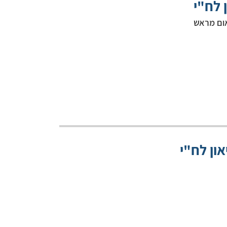
 לח"י
אום מראש
ון לח"י