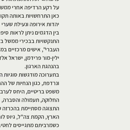
על רקע הרדיפה אחרי ממשיכ
כאן התרחשויות באותה תקו
יהדות אירופה ונעילת שערי 
בין הדגמים ניתן לראות סיפ
התנקשויות בבכירי ממשל בר
העברי", אישים מרכזיים במ
ילין-מור פרידמן, ישראל אלד
בהנהגת הארגון.
בתערוכה מודגשות סוגיות ה
ונרדפת, כגון הנחיות של הה
משפט בריטיים, היחס לערב
החלוקה, תעמולה והסברה, יי
התצוגה מסתיימת בהכרזה על
הארץ, הקמת צה"ל, גיוס לו
כשמרביתם מתגייסים לחטיבה 8, חטיבת השריון הראשונה ב