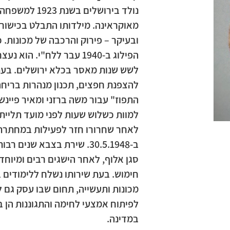
​​​​​​​​​​​​​​​​​​​​​​נול
מאוקראינה. מילדותו התבלט בכישורי ר
ובעיקר – פירוק והרכבה של מכונות.
הפילוג ב-1940 עבר ללח"י. ה
לשש שנות מאסר בכלא ירושלים. בעת
להצפנת חפצים, תכנון מנהרות בריחה 
התפוז" עבור משה ברזני ומאיר פיינש
למוות כשלוש שעות לפני מועד תליית
לאחר שחרורו חזר לפעילות במחתרת 
סגן אלוף, לאחר הישגים רבים ומיוחד
חימוש. בעת שירותו נשלח ללימודים ב
מכונות ותעשייה, תחום שבו עסק גם 
לפיתוח אמצעי לחימה והתגוננות הן 
במדינה.