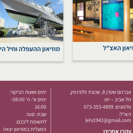
יאון האצ"ל
מוזיאון ההעפלה וחיל הי
אברהם שטרן 8, שכונת פלורנטין,
ימים ושעות הביקור:
תל-אביב – יפו
​ימים א'–ה' 08:00–
טלפונים:
073-353-4899
16:00
דוא"ל:
שבת: סגור. ​
lehi1942@gmail.com
לתשומת ליבכם:
המעלית במוזיאון יצאה
עקבו אחרינו