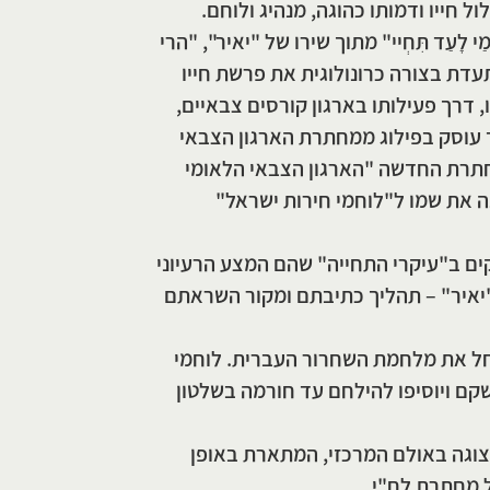
 חייו ודמותו כהוגה, מנהיג ולוחם.
 לָעַד תִּחְיי" מתוך שירו של "יאיר", "הרי
עדת בצורה כרונולוגית את פרשת חייו
ו, דרך פעילותו בארגון קורסים צבאיים,
 עוסק בפילוג ממחתרת הארגון הצבאי
חתרת החדשה "הארגון הצבאי הלאומי
ה את שמו ל"לוחמי חירות ישראל"
ים ב"עיקרי התחייה" שהם המצע הרעיוני
איר" – תהליך כתיבתם ומקור השראתם
חל את מלחמת השחרור העברית. לוחמי
שקם ויוסיפו להילחם עד חורמה בשלטון
צוגה באולם המרכזי, המתארת באופן
 מחתרת לח"י.