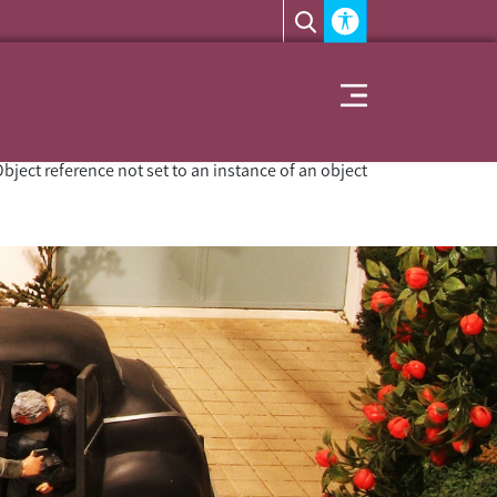
Accessability module
Toggle navigation
bject reference not set to an instance of an object.