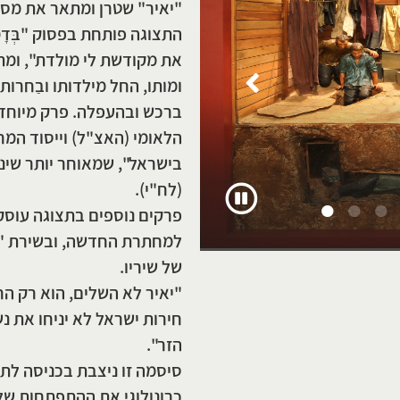
"יאיר" שטרן ומתאר את מסלול
התצוגה פותחת בפסוק "בְּדָמַי
את מקודשת לי מולדת", ומת
ומותו, החל מילדותו ובַחרות
ברכש ובהעפלה. פרק מיוחד
הלאומי (האצ"ל) וייסוד המ
בישראל", שמאוחר יותר שינ
(לח"י). ​
פרקים נוספים בתצוגה עוסק
למחתרת החדשה, ובשירת "י
של שיריו.
"יאיר לא השלים, הוא רק ה
חירות ישראל לא יניחו את נ
הזר".
סיסמה זו ניצבת בכניסה לת
כרונולוגי את ההתפתחות של