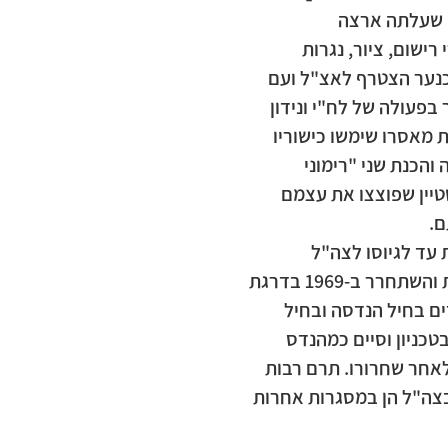
ד בירושלים בשנת 1923 למשפחה שעלתה ארצה
ישום, ציור, נגרות
 כנער הצטרף לאצ"ל ועם
וא נעצר בפעולה של לח"י ונידון
 מאסרו שימשו כישוריו
והכנת שני "רימוני
טיין שפוצצו את עצמם
ם.
עד לגיוסו לצה"ל
ב-30.5.1948. שירת בצבא שנים רבות והשתחרר ב-1969 בדרגת
ים בחיל הנדסה ובחיל
טכניון וסיים כמהנדס
לאחר שחרורו. תרם רבות
בצה"ל הן במסגרות אחרות